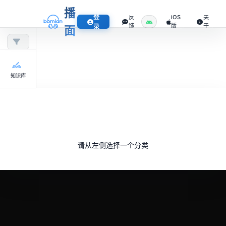
播
登
反
iOS
关
馈
版
于
录
面
知识库
请从左侧选择一个分类