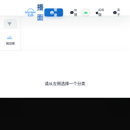
播
登
反
iOS
关
馈
版
于
录
面
知识库
请从左侧选择一个分类